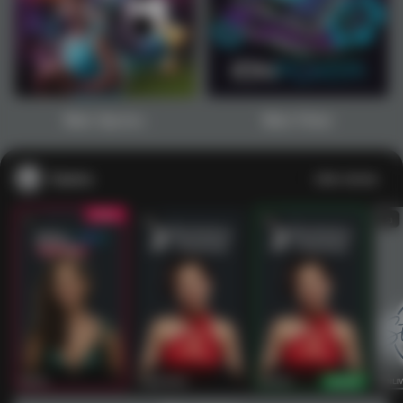
Main Sports+
Main Poker
Casino
Lihat semua
53
201
267
53
IDNLIVE
PragmaticPlay
Evolution
IDNLI